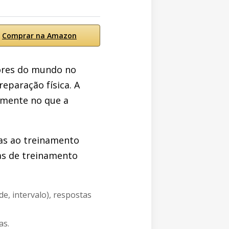
Comprar na Amazon
dores do mundo no
eparação física. A
amente no que a
as ao treinamento
as de treinamento
e, intervalo), respostas
as.