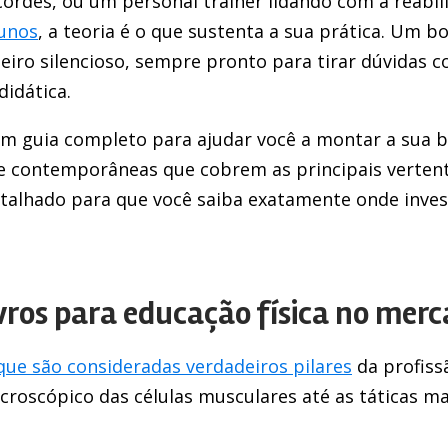
ordes, ou um personal trainer lidando com a reabili
lunos
, a teoria é o que sustenta a sua prática. Um b
iro silencioso, sempre pronto para tirar dúvidas 
didática.
m guia completo para ajudar você a montar a sua bib
 e contemporâneas que cobrem as principais vertent
alhado para que você saiba exatamente onde inves
ivros para educação física no mer
que são consideradas verdadeiros pilares
da profiss
roscópico das células musculares até as táticas ma