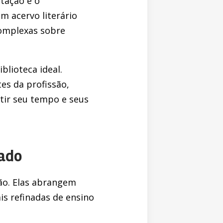
tação e o
om acervo literário
complexas sobre
lioteca ideal.
es da profissão,
tir seu tempo e seus
cado
ão. Elas abrangem
is refinadas de ensino