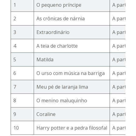
1
O pequeno príncipe
A partir d
2
As crônicas de nárnia
A partir d
3
Extraordinário
A partir d
4
A teia de charlotte
A partir d
5
Matilda
A partir d
6
O urso com música na barriga
A partir d
7
Meu pé de laranja lima
A partir d
8
O menino maluquinho
A partir d
9
Coraline
A partir d
10
Harry potter e a pedra filosofal
A partir d