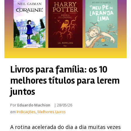
Livros para família: os 10
melhores títulos para lerem
juntos
Por
Eduardo Machion
|
28/05/26
em
Indicações
,
Melhores Livros
A rotina acelerada do dia a dia muitas vezes