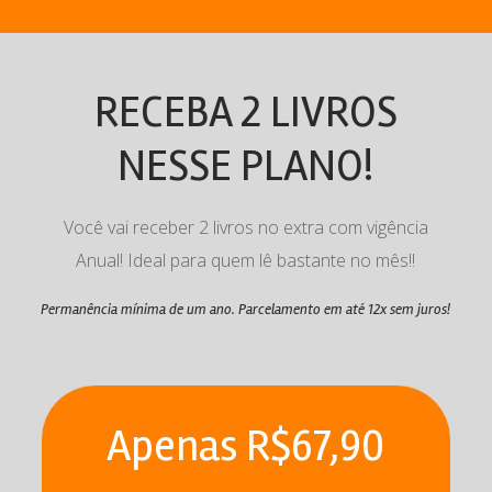
10% a partir do sexto mês( Entre em contato)
10% a partir do sexto mês( Entre em contato)
Um Livro a mais no primeiro mês do anual!
QUERO O EXTRA MENSAL
RECEBA 2 LIVROS
QUERO O EXTRA ANUAL
NESSE PLANO!
Você vai receber 2 livros no extra com vigência
Anual! Ideal para quem lê bastante no mês!!
Permanência mínima de um ano. Parcelamento em até 12x sem juros!
Apenas R$67,90