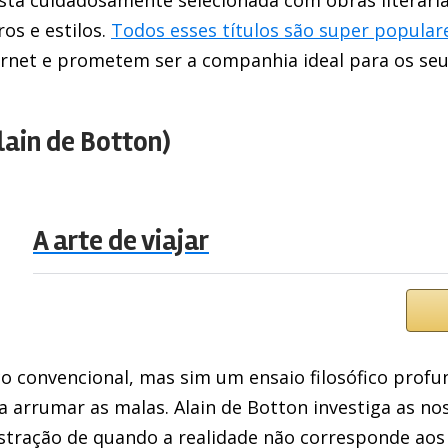
sta cuidadosamente selecionada com obras literári
os e estilos.
Todos esses títulos são super popular
ternet e prometem ser a companhia ideal para os seu
Alain de Botton)
A arte de viajar
co convencional, mas sim um ensaio filosófico profu
a arrumar as malas. Alain de Botton investiga as no
ustração de quando a realidade não corresponde aos 