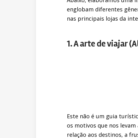
Abaixo, elaboramos uma li
englobam diferentes gêner
nas principais lojas da in
1. A arte de viajar (
Este não é um guia turísti
os motivos que nos levam 
relação aos destinos, a fr