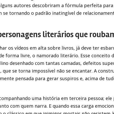
lguns autores descobriram a fórmula perfeita para c
m se tornando o padrão inatingível de relacionamen
ersonagens literários que rouba
r os vídeos em alta sobre livros, já deve ter esba
de forma livre, o namorado literário. Esse conceito 
ino desenhado com tantas camadas, defeitos supe
, que se torna impossível não se encantar. A constr
amente pensada para gerar suspiros e, acima de tu
acompanhando uma história em terceira pessoa; ele p
nto com quem narra. E quando essa carga emociona
 o clássico em que inimigos mortais não resistem 