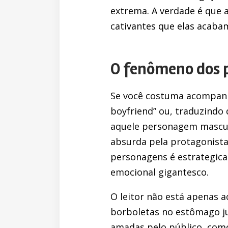
extrema. A verdade é que a
cativantes que elas acaba
O fenômeno dos p
Se você costuma acompanha
boyfriend” ou, traduzindo 
aquele personagem mascul
absurda pela protagonista
personagens é estrategic
emocional gigantesco.
O leitor não está apenas 
borboletas no estômago ju
amadas pelo público, como