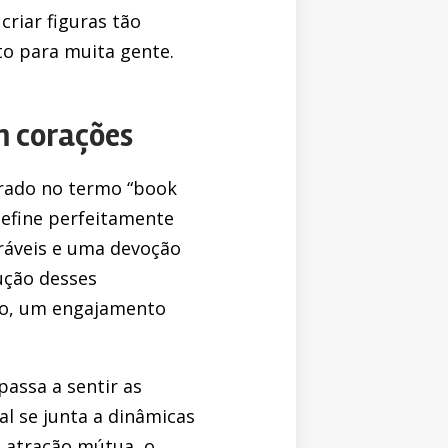
riar figuras tão
to para muita gente.
m corações
rrado no termo “book
define perfeitamente
ráveis e uma devoção
ução desses
do, um engajamento
assa a sentir as
l se junta a dinâmicas
à atração mútua, o