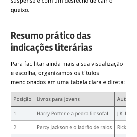
suspense e com um desfecho de cair o
queixo.
Resumo prático das
indicações literárias
Para facilitar ainda mais a sua visualização
e escolha, organizamos os títulos
mencionados em uma tabela clara e direta:
Posição
Livros para jovens
Autor(a
1
Harry Potter e a pedra filosofal
J.K. Rowl
2
Percy Jackson e o ladrão de raios
Rick Rio