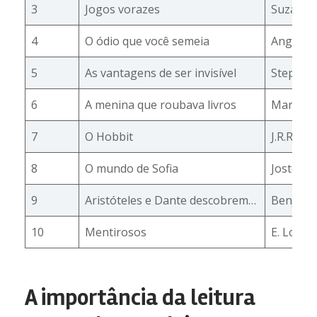
3
Jogos vorazes
Suzanne 
4
O ódio que você semeia
Angie T
5
As vantagens de ser invisível
Stephen
6
A menina que roubava livros
Markus 
7
O Hobbit
J.R.R. To
8
O mundo de Sofia
Jostein 
9
Aristóteles e Dante descobrem…
Benjamin
10
Mentirosos
E. Lockh
A importância da leitura