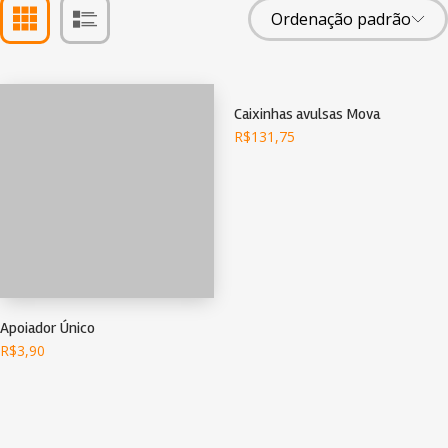
Caixinhas avulsas Mova
R$
131,75
Apoiador Único
R$
3,90