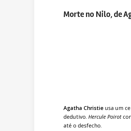
Morte no Nilo, de A
Agatha Christie
usa um cen
dedutivo.
Hercule Poirot
con
até o desfecho.