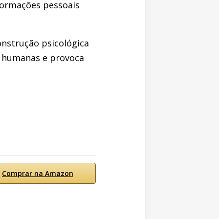
sformações pessoais
onstrução psicológica
s humanas e provoca
Comprar na Amazon