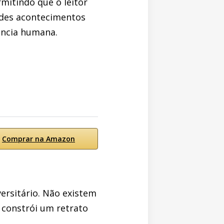
mitindo que o leitor
ndes acontecimentos
ência humana.
Comprar na Amazon
rsitário. Não existem
 constrói um retrato