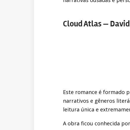
narrativas ousadas e per
Cloud Atlas — David
Este romance é formado por
narrativos e gêneros liter
leitura única e extremamen
A obra ficou conhecida p