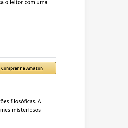
sa o leitor com uma
Comprar na Amazon
es filosóficas. A
imes misteriosos