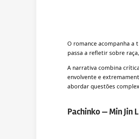
O romance acompanha a tr
passa a refletir sobre raç
A narrativa combina críti
envolvente e extremamente
abordar questões complexa
Pachinko — Min Jin 