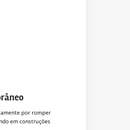
orâneo
ustamente por romper
tando em construções