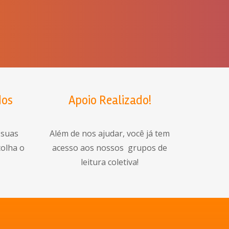
dos
Apoio Realizado!
 suas
Além de nos ajudar, você já tem
colha o
acesso aos nossos grupos de
o
leitura coletiva!