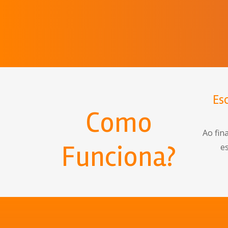
Es
Como
Ao fin
Funciona?
es