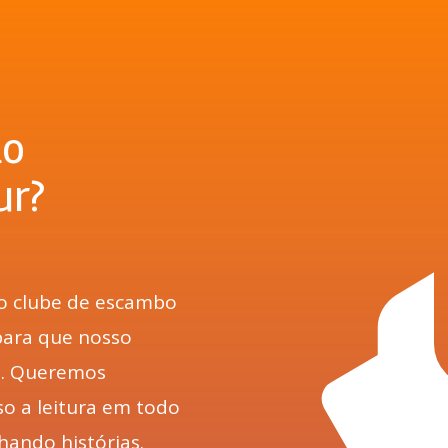
ao
ur?
ro clube de escambo
 para que nosso
s. Queremos
o a leitura em todo
hando histórias.