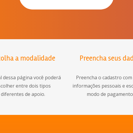
Preencha seus da
colha a modalidade
Preencha o cadastro com
al dessa página você poderá
informações pessoais e es
colher entre dois tipos
modo de pagament
diferentes de apoio.