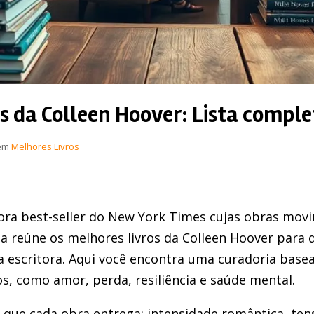
s da Colleen Hoover: Lista comple
em
Melhores Livros
ra best-seller do New York Times cujas obras mo
guia reúne os melhores livros da Colleen Hoover par
a escritora. Aqui você encontra uma curadoria base
, como amor, perda, resiliência e saúde mental.
 que cada obra entrega: intensidade romântica, ten