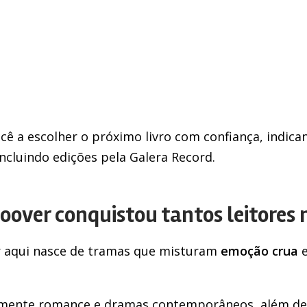
cê a escolher o próximo livro com confiança, indic
incluindo edições pela Galera Record.
oover conquistou tantos leitores n
r aqui nasce de tramas que misturam
emoção crua
e
lmente romance e dramas contemporâneos, além de 