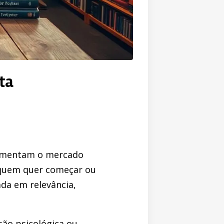
ta
vimentam o mercado
a quem quer começar ou
ada em relevância,
são psicológica ou