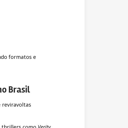
ando formatos e
o Brasil
 reviravoltas
thrillers como
Verity
,