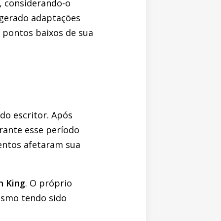
e, considerando-o
é gerado adaptações
 pontos baixos de sua
o escritor. Após
rante esse período
mentos afetaram sua
n King
. O próprio
esmo tendo sido