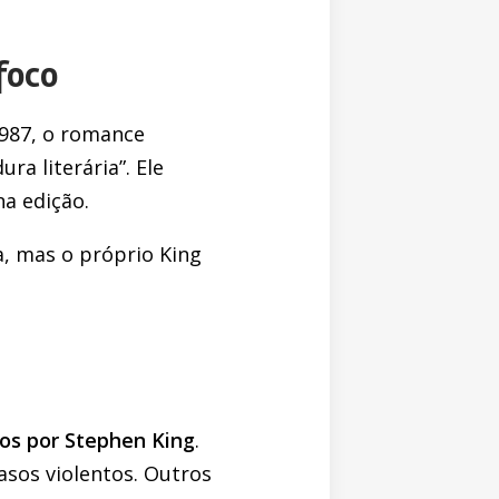
foco
1987, o romance
ra literária”. Ele
na edição.
, mas o próprio King
dos por Stephen King
.
asos violentos. Outros