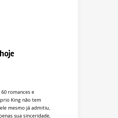
hoje
e 60 romances e
óprio King não tem
ele mesmo já admitiu,
penas sua sinceridade,