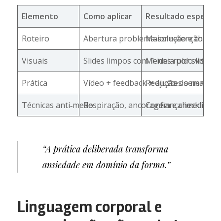
Elemento
Como aplicar
Resultado esperad
Roteiro
Abertura problema‑solução e chama
Maior retenção do p
Visuais
Slides limpos com 1 ideia por slide
Menos ruído visual
Prática
Vídeo + feedback + ajustes semanais
Redução do nervosi
Técnicas anti‑medo
Respiração, ancoragem e checklists
Confiança imediata a
“A prática deliberada transforma
ansiedade em domínio da forma.”
Linguagem corporal e