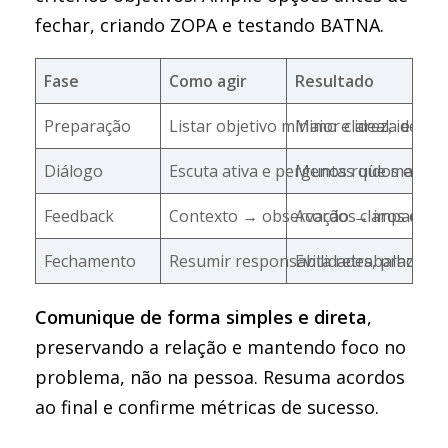
fechar, criando ZOPA e testando BATNA.
Fase
Como agir
Resultado
Preparação
Listar objetivo mínimo e ideal; ident
Maior clareza e ma
Diálogo
Escuta ativa e perguntas que mapeia
Menos ruídos e mai
Feedback
Contexto → observação → impacto 
Acordos claros e açã
Fechamento
Resumir responsabilidades, prazos 
Evita retrabalho e 
Comunique de forma simples e direta
,
preservando a relação e mantendo foco no
problema, não na pessoa. Resuma acordos
ao final e confirme métricas de sucesso.