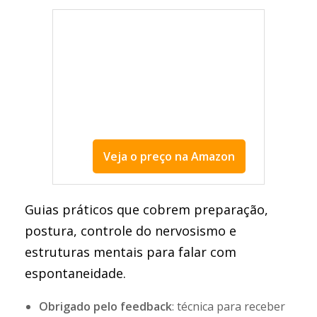
Veja o preço na Amazon
Falar bem é fácil e Como falar de improviso
Guias práticos que cobrem preparação,
postura, controle do nervosismo e
estruturas mentais para falar com
espontaneidade.
Obrigado pelo feedback
: técnica para receber