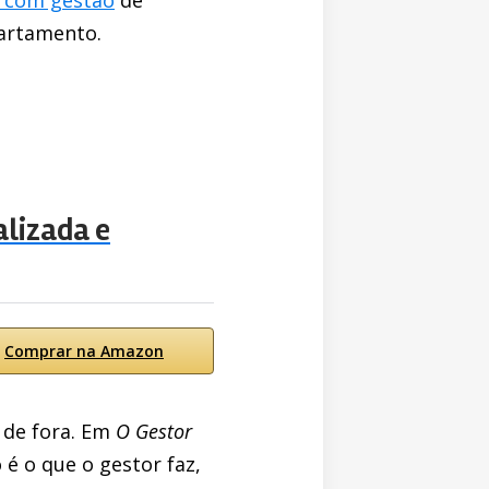
partamento.
alizada e
Comprar na Amazon
 de fora. Em
O Gestor
 é o que o gestor faz,