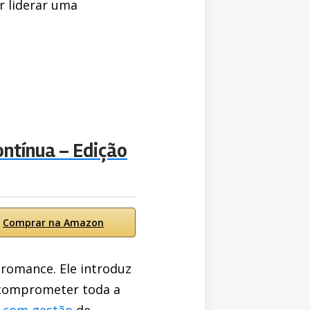
r liderar uma
ontínua – Edição
Comprar na Amazon
 romance. Ele introduz
 comprometer toda a
a com gestão
de