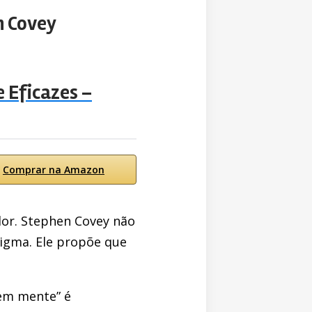
n Covey
 Eficazes –
Comprar na Amazon
ador. Stephen Covey não
igma. Ele propõe que
 em mente” é