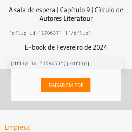
A sala de espera | Capítulo 9 | Círculo de
Autores Literatour
[dflip id="170637" ][/dflip]
E-book de Fevereiro de 2024
[dflip id="159653"][/dflip]
BAIXAR EM PDF
Empresa