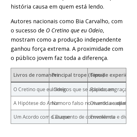
história causa em quem está lendo.
Autores nacionais como Bia Carvalho, com
o sucesso de
O Cretino que eu Odeio
,
mostram como a produção independente
ganhou força extrema. A proximidade com
o público jovem faz toda a diferença.
Livros de romances
Principal trope (tema)
Tipo de experiência
O Cretino que eu Odeio
Inimigos que se apaixonam
Rápida, engraçada e
A Hipótese do Amor
Namoro falso no mundo acadêmico
Divertida e apaixon
Um Acordo com o Duque
Casamento de conveniência
Envolvente e diverti