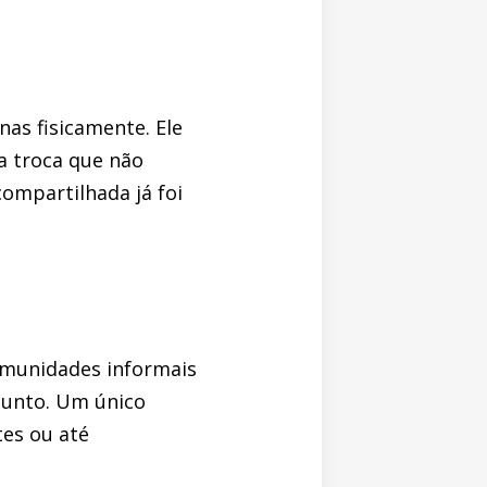
as fisicamente. Ele
a troca que não
compartilhada já foi
omunidades informais
sunto. Um único
tes ou até