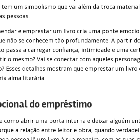
 tem um simbolismo que vai além da troca material
as pessoas.
mendar e emprestar um livro cria uma ponte emoci
que não se conhecem tão profundamente. A partir 
o passa a carregar confiança, intimidade e uma cert
ntir o mesmo? Vai se conectar com aqueles personag
? Esses detalhes mostram que emprestar um livro é
ia alma literária.
ocional do empréstimo
e como abrir uma porta interna e deixar alguém ent
orque a relação entre leitor e obra, quando verdadei
da pessoa lê um livro à sua maneira, com as suas 