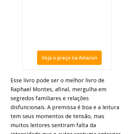
Veja o preço na Amazon
Uma Família Feliz
Esse livro pode ser o melhor livro de
Raphael Montes, afinal, mergulha em
segredos familiares e relações
disfuncionais. A premissa é boa e a leitura
tem seus momentos de tensão, mas
muitos leitores sentiram falta da
intensidade que o autor costuma entregar