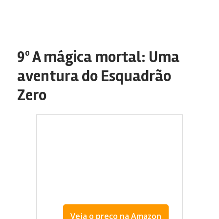
9º A mágica mortal: Uma
aventura do Esquadrão
Zero
Veja o preço na Amazon
melhor livro de Raphael Montes