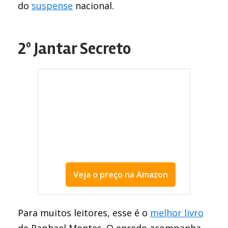
do
suspense
nacional.
2º Jantar Secreto
Veja o preço na Amazon
melhor livro de Raphael Montes
Para muitos leitores, esse é o
melhor livro
de Raphael Montes. O enredo acompanha