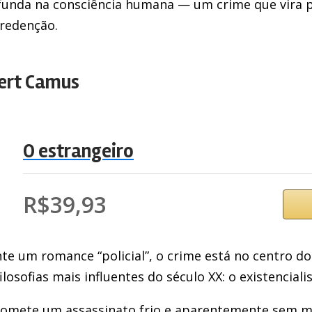
ofunda na consciência humana — um crime que vira
 redenção.
ert Camus
O estrangeiro
R$39,93
e um romance “policial”, o crime está no centro do
ilosofias mais influentes do século XX: o existencia
comete um assassinato frio e aparentemente sem mo