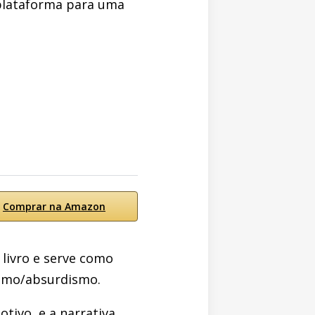
 plataforma para uma
Comprar na Amazon
 livro e serve como
lismo/absurdismo.
tivo, e a narrativa