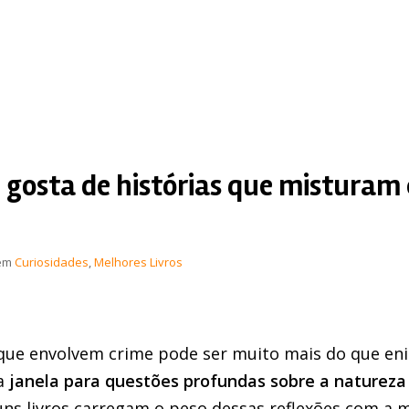
gosta de histórias que misturam c
em
Curiosidades
,
Melhores Livros
 que envolvem crime pode ser muito mais do que en
ma
janela para questões profundas sobre a naturez
guns livros carregam o peso dessas reflexões com a