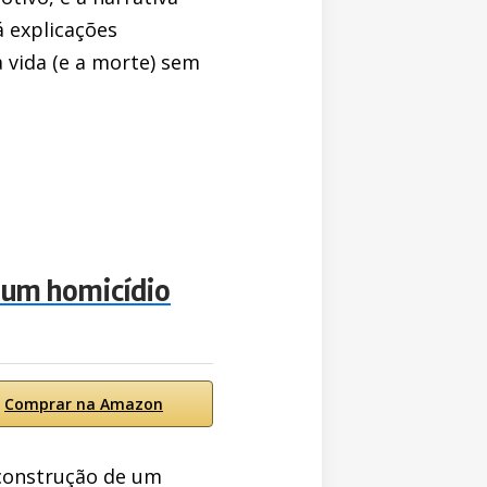
 explicações
 vida (e a morte) sem
e um homicídio
Comprar na Amazon
econstrução de um