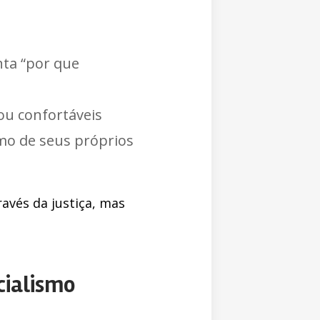
nta “por que
ou confortáveis
mo de seus próprios
avés da justiça, mas
cialismo