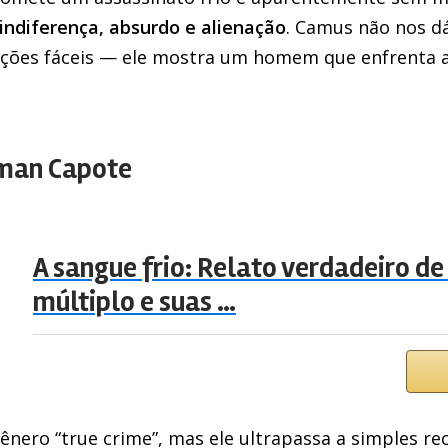
indiferença, absurdo e alienação
. Camus não nos dá
ções fáceis — ele mostra um homem que enfrenta a
man Capote
A sangue frio: Relato verdadeiro d
múltiplo e suas …
gênero “true crime”, mas ele ultrapassa a simples r