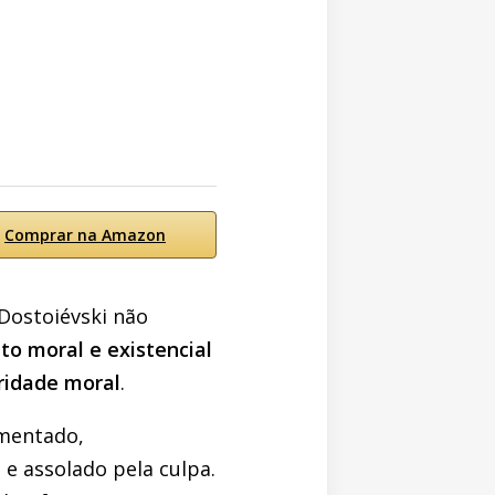
Comprar na Amazon
Dostoiévski não
o moral e existencial
ridade moral
.
rmentado,
 e assolado pela culpa.