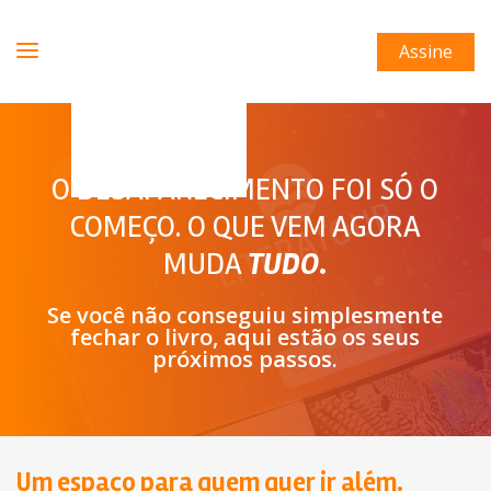
Assine
O DESAPARECIMENTO FOI SÓ O
COMEÇO. O QUE VEM AGORA
MUDA
TUDO
.
Se você não conseguiu simplesmente
fechar o livro, aqui estão os seus
próximos passos.
Um espaço para quem quer ir além.